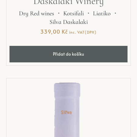
Daskalaki Winery
Dry Red wines
・
Kotsifali
・
Liatiko
・
Silva Daskalaki
339,00
Kč
inc. VAT(DPH)
Přidat do košíku