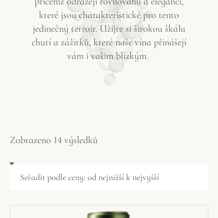
přičemž
odrážejí
rovnováhu
a
eleganci
,
které
jsou
charakteristické
pro
tento
jedinečný
terroir.
Užijte
si
širokou
škálu
chutí
a
zážitků
,
které
naše
vína
přinášejí
vám
i
vašim
blízkým
.
Zobrazeno 14 výsledků