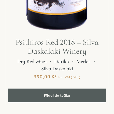
Psithiros Red 2018 – Silva
Daskalaki Winery
Dry Red wines
・
Liatiko
・
Merlot
・
Silva Daskalaki
390,00
Kč
inc. VAT(DPH)
Přidat do košíku