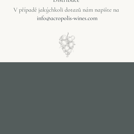
V
případě
jakýchkoli
dotazů
nám
napište
na
info@acropolis-wines.com