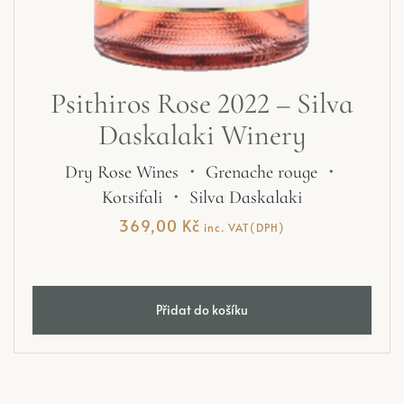
Psithiros Rose 2022 – Silva
Daskalaki Winery
Dry Rose Wines
・
Grenache rouge
・
Kotsifali
・
Silva Daskalaki
369,00
Kč
inc. VAT(DPH)
Přidat do košíku