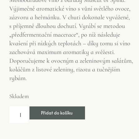
Monoodrůdové víno z odrůdy Muscat of Spina.
Výjimečně aromatické víno s vůní světlého ovoce,
zázvoru a heřmánku. V chuti dokonale vyvážené,
s příjemně dlouhou dochutí. Vyrábí se metodou
„předfermentační macerace“, po níž následuje
kvašení při nízkých teplotách – díky tomu si víno
zachovává maximum aromatiky a svěžesti.
Doporučujeme k ovocným a zeleninovým salátům,
koláčům z listové zeleniny, rizotu a tučnějším
rybám.
Skladem
Přidat do košíku