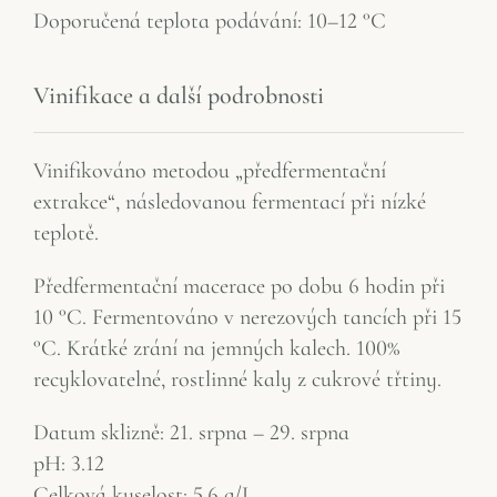
Doporučená teplota podávání: 10–12 °C
Vinifikace a další podrobnosti
Vinifikováno metodou „předfermentační
extrakce“, následovanou fermentací při nízké
teplotě.
Předfermentační macerace po dobu 6 hodin při
10 °C. Fermentováno v nerezových tancích při 15
°C. Krátké zrání na jemných kalech. 100%
recyklovatelné, rostlinné kaly z cukrové třtiny.
Datum sklizně: 21. srpna – 29. srpna
pH: 3.12
Celková kyselost: 5,6 g/L