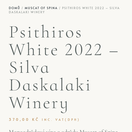
DOMŮ
/
MUSCAT OF SPINA
/ PSITHIROS WHITE 2022 – SILVA
DASKALAKI WINERY
Psithiros
White 2022 –
Silva
Daskalaki
Winery
370,00
KČ
INC. VAT(DPH)