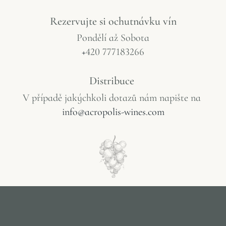
Rezervujte
si
ochutnávku
vín
Pondělí
až
Sobota
+
420 777183266
Distribuce
V
případě
jakýchkoli
dotazů
nám
napište
na
info@acropolis-wines.com