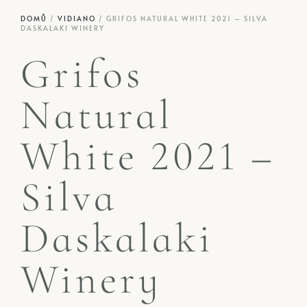
DOMŮ
/
VIDIANO
/ GRIFOS NATURAL WHITE 2021 – SILVA
DASKALAKI WINERY
Grifos
Natural
White 2021 –
Silva
Daskalaki
Winery