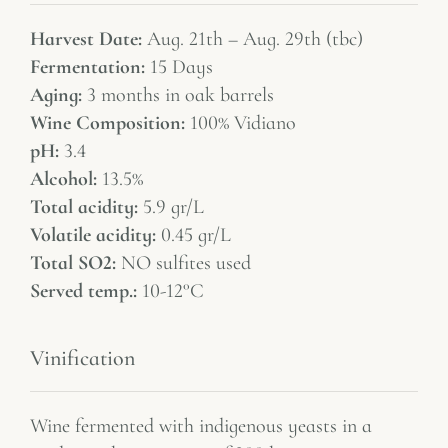
Harvest Date:
Aug. 21th – Aug. 29th (tbc)
Fermentation:
15 Days
Aging:
3 months in oak barrels
Wine Composition:
100% Vidiano
pH:
3.4
Alcohol:
13.5%
Total acidity:
5.9 gr/L
Volatile acidity:
0.45 gr/L
Total SO2:
NO sulfites used
Served temp.:
10-12°C
Vinification
Wine fermented with indigenous yeasts in a