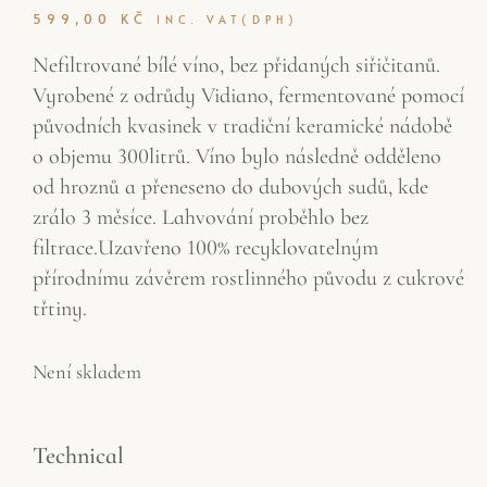
599,00
KČ
INC. VAT(DPH)
Nefiltrované bílé víno, bez přidaných siřičitanů.
Vyrobené z odrůdy Vidiano, fermentované pomocí
původních kvasinek v tradiční keramické nádobě
o objemu 300litrů. Víno bylo následně odděleno
od hroznů a přeneseno do dubových sudů, kde
zrálo 3 měsíce. Lahvování proběhlo bez
filtrace.Uzavřeno 100% recyklovatelným
přírodnímu závěrem rostlinného původu z cukrové
třtiny.
Není skladem
Technical