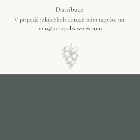
Distribuce
V
případě
jakýchkoli
dotazů
nám
napište
na
info@acropolis-wines.com