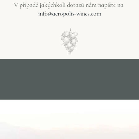
V
případě
jakýchkoli
dotazů
nám
napište
na
info@acropolis-wines.com