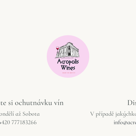
te
si
ochutnávku
vín
Di
ondělí
až
Sobota
V
případě
jakýchko
+
420 777183266
info@acr