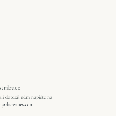
stribuce
li
dotazů
nám
napište
na
opolis-wines.com