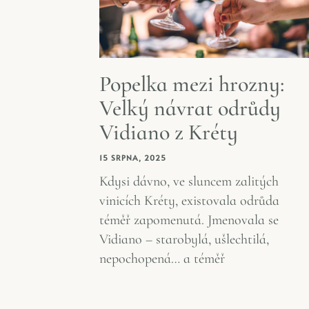
Popelka mezi hrozny:
Velký návrat odrůdy
Vidiano z Kréty
15 SRPNA, 2025
Kdysi dávno, ve sluncem zalitých
vinicích Kréty, existovala odrůda
téměř zapomenutá. Jmenovala se
Vidiano – starobylá, ušlechtilá,
nepochopená… a téměř