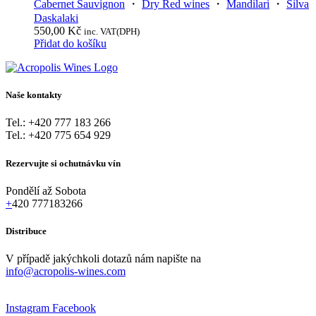
Cabernet Sauvignon
・
Dry Red wines
・
Mandilari
・
Silva
Daskalaki
550,00
Kč
inc. VAT(DPH)
Přidat do košíku
Naše
kontakty
Tel.: +420 777 183 266
Tel.: +420 775 654 929
Rezervujte
si
ochutnávku
vín
Pondělí
až
Sobota
+
420 777183266
Distribuce
V
případě
jakýchkoli
dotazů
nám
napište
na
info@acropolis-wines.com
Instagram
Facebook