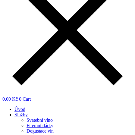
0,00
Kč
0
Cart
Úvod
Služby
Svatební víno
Firemní dárky
Degustace vín