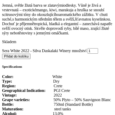
Jemná, světle žlutá barva se zlatavýmiodlesky. Vůně je živá a
vrstevnatá – exotickémango, kiwi, marakuja a hruška se snoubí
scitrusovými tóny do okouzlujícíhoaromatického zážitku. V chuti
suché,s harmonickým středním tělem a svěží,šťavnatou kyselinkou.
Dochuť je příjemnětropická, hladká a elegantní – zanechává napatře
svěží ovocný otisk. Skvěle doprovodí ryby, bílé maso, zrající žluté
sýry nebotěstoviny s jemnými omáčkami.
Skladem
Sera White 2022 - Silva Daskalaki Winery množství
Přidat do košíku
Specifications
Color:
White
Type:
Dry
Region:
Crete
Geographical Indication:
PGI Crete
Vintage:
2022
Grape varieties:
50% Plyto – 50% Sauvignon Blanc
Bottle:
750ml (Standard Bottle)
Maturation:
steel tanks
Alcohol:
13.0%