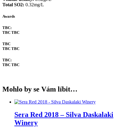
Total SO2:
0.32mg/L
Awards
TBC​:
TBC
TBC
TBC
TBC
TBC
TBC:
TBC
TBC
Mohlo by se Vám líbit…
Sera Red 2018 – Silva Daskalaki
Winery