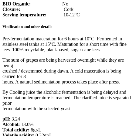
BIO Organic:
No
Closure:
Cork
Serving temperature:
10-12°C
Vinification and other details
Pre-fermentation maceration for 6 hours at 10°C. Fermented in
stainless steel tanks at 15°C. Maturation for a short time with fine
lees. 100% recyclable, plant-based, sugar cane lees.
The sum of grapes are being harvested overnight while they are
being
crushed / destemmed during dawn. A cold maceration is being
carried for 8
hours. A natural sedimentation process takes place after press.
By Cooling juice the alcoholic fermentation is being delayed and
fermentation temperature is reached. The clarified juice is separated
prior
fermentation with the selected yeast.
pH:
3.24
Alcohol:
13.0%
Total acidity:
6gr/L
Volatile acidity:
0.32gr/L