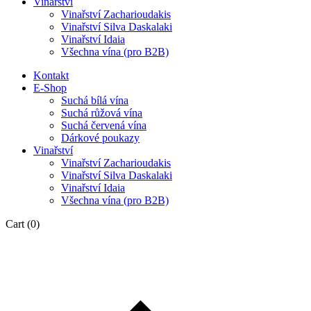
Vinařství
Vinařství Zacharioudakis
Vinařství Silva Daskalaki
Vinařství Idaia
Všechna vína (pro B2B)
Kontakt
E-Shop
Suchá bílá vína
Suchá růžová vína
Suchá červená vína
Dárkové poukazy
Vinařství
Vinařství Zacharioudakis
Vinařství Silva Daskalaki
Vinařství Idaia
Všechna vína (pro B2B)
Cart
(0)