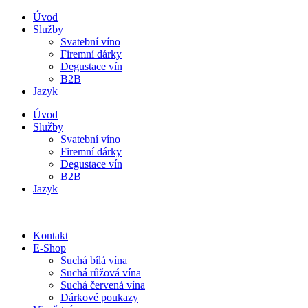
Úvod
Služby
Svatební víno
Firemní dárky
Degustace vín
B2B
Jazyk
Úvod
Služby
Svatební víno
Firemní dárky
Degustace vín
B2B
Jazyk
Kontakt
E-Shop
Suchá bílá vína
Suchá růžová vína
Suchá červená vína
Dárkové poukazy