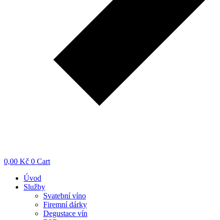
0,00
Kč
0
Cart
Úvod
Služby
Svatební víno
Firemní dárky
Degustace vín