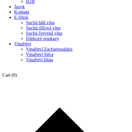
B2B
Jazyk
Kontakt
E-Shop
Suchá bílá vína
Suchá růžová vína
Suchá červená vína
Dárkové poukazy
Vinařství
Vinařství Zacharioudakis
Vinařství Silva
Vinařství Idaia
Cart
(0)